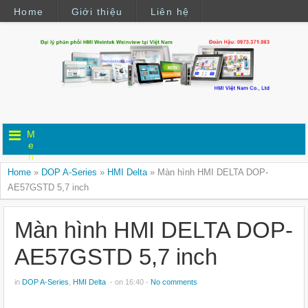
Home
Giới thiệu
Liên hệ
M
e
n
u
Home
»
DOP A-Series
»
HMI Delta
»
Màn hình HMI DELTA DOP-
AE57GSTD 5,7 inch
Màn hình HMI DELTA DOP-
AE57GSTD 5,7 inch
in
DOP A-Series
,
HMI Delta
- on 16:40 -
No comments