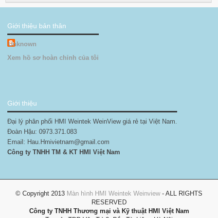
Giới thiệu bản thân
Unknown
Xem hồ sơ hoàn chỉnh của tôi
Giới thiệu
Đại lý phân phối HMI Weintek WeinView giá rẻ tại Việt Nam.
Đoàn Hậu: 0973.371.083
Email: Hau.Hmivietnam@gmail.com
Công ty TNHH TM & KT HMI Việt Nam
© Copyright 2013
Màn hình HMI Weintek Weinview
- ALL RIGHTS
RESERVED
Công ty TNHH Thương mại và Kỹ thuật HMI Việt Nam