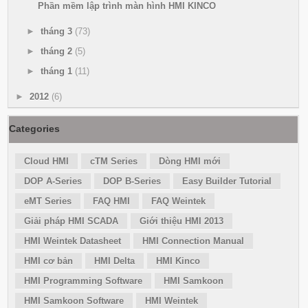
Phần mềm lập trình màn hình HMI KINCO
►
tháng 3
(73)
►
tháng 2
(5)
►
tháng 1
(11)
►
2012
(6)
Categories
Cloud HMI
cTM Series
Dòng HMI mới
DOP A-Series
DOP B-Series
Easy Builder Tutorial
eMT Series
FAQ HMI
FAQ Weintek
Giải pháp HMI SCADA
Giới thiệu HMI 2013
HMI Weintek Datasheet
HMI Connection Manual
HMI cơ bản
HMI Delta
HMI Kinco
HMI Programming Software
HMI Samkoon
HMI Samkoon Software
HMI Weintek