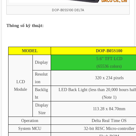
DOP-B05S100 DELTA
Thông số kỹ thuật:
MODEL
DOP-B05S100
5.6” TFT LCD
Display
(65536 colors)
Resolut
320 x 234 pixels
LCD
ion
Module
Backlig
LED Back Light (less than 20,000 hours half
ht
(Note 1)
Display
113.28 x 84.70mm
Size
Operation
Delta Real Time OS
System MCU
32-bit RISC Micro-controller