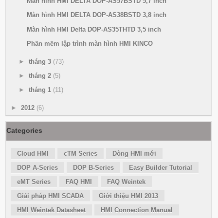
Màn hình HMI DELTA DOP-AS57BSTD 5,7 inch
Màn hình HMI DELTA DOP-AS38BSTD 3,8 inch
Màn hình HMI Delta DOP-AS35THTD 3,5 inch
Phần mềm lập trình màn hình HMI KINCO
►
tháng 3
(73)
►
tháng 2
(5)
►
tháng 1
(11)
►
2012
(6)
Categories
Cloud HMI
cTM Series
Dòng HMI mới
DOP A-Series
DOP B-Series
Easy Builder Tutorial
eMT Series
FAQ HMI
FAQ Weintek
Giải pháp HMI SCADA
Giới thiệu HMI 2013
HMI Weintek Datasheet
HMI Connection Manual