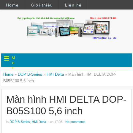
Home
Giới thiệu
Liên hệ
M
e
n
u
Home
»
DOP B-Series
»
HMI Delta
»
Màn hình HMI DELTA DOP-
B05S100 5,6 inch
Màn hình HMI DELTA DOP-
B05S100 5,6 inch
in
DOP B-Series
,
HMI Delta
- on 17:05 -
No comments