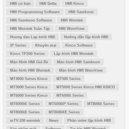
HMI cơ bản
HMI Delta
HMI Kinco
HMI Programming Software
HMI Samkoon
HMI Samkoon Software
HMI Weintek
HMI Weintek Toàn Tập
HMI WeinView
Huong dan Lap trinh HMI
Hướng dẫn lập trình HMI
iP Series
Khuyến mại
Kinco Software
Kinco TP200 Series
Lập trình HMI Weintek
Màn Hình HMI Giá Rẻ
Màn hình HMI Samkoon
Màn hình HMI Weintek
Màn hình HMI WeinView
MT4000 Series Kinco
MT500 Series
MT5000 Series Kinco
MT5000 Series Kinco HMI KINCO
MT6000 Series Kinco
MT6000i Series
MT6000iE Series
MT6000iP Series
MT8000i Series
MT8000iE Series
MT8000XE Seires
mTV-100 weintek
News
Phần mềm lập trình HMI
Sản phẩm mới
Software
Tin tức HMI Weintek