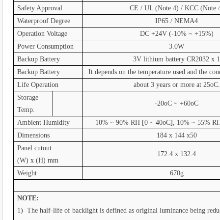
Safety Approval
CE / UL (Note 4) / KCC (Note 
Waterproof Degree
IP65 / NEMA4
Operation Voltage
DC +24V (-10% ~ +15%)
Power Consumption
3.0W
Backup Battery
3V lithium battery CR2032 x 
Backup Battery
It depends on the temperature used and the con
Life Operation
about 3 years or more at 25oC.
Storage
-20oC ~ +60oC
Temp.
Ambient Humidity
10% ~ 90% RH [0 ~ 40oC], 10% ~ 55% RH
Dimensions
184 x 144 x50
Panel cutout
172.4 x 132.4
(W) x (H) mm
Weight
670g
NOTE:
1) The half-life of backlight is defined as original luminance being re