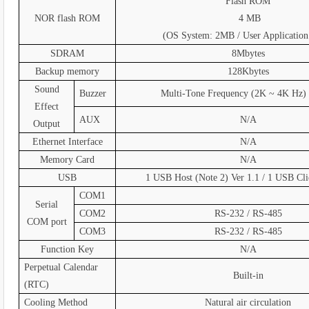
Flash ROM
NOR flash ROM
4 MB
(OS System: 2MB / User Applicatio
SDRAM
8Mbytes
Backup memory
128Kbytes
Sound
Buzzer
Multi-Tone Frequency (2K ~ 4K Hz)
Effect
AUX
N/A
Output
Ethernet Interface
N/A
Memory Card
N/A
USB
1 USB Host (Note 2) Ver 1.1 / 1 USB Cli
COM1
Serial
COM2
RS-232 / RS-485
COM port
COM3
RS-232 / RS-485
Function Key
N/A
Perpetual Calendar
Built-in
(RTC)
Cooling Method
Natural air circulation