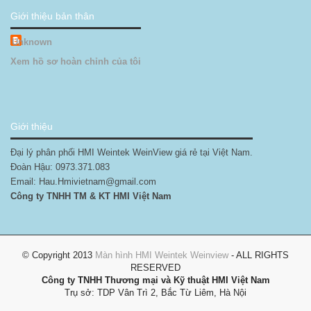
Giới thiệu bản thân
Unknown
Xem hồ sơ hoàn chỉnh của tôi
Giới thiệu
Đại lý phân phối HMI Weintek WeinView giá rẻ tại Việt Nam.
Đoàn Hậu: 0973.371.083
Email: Hau.Hmivietnam@gmail.com
Công ty TNHH TM & KT HMI Việt Nam
© Copyright 2013
Màn hình HMI Weintek Weinview
- ALL RIGHTS
RESERVED
Công ty TNHH Thương mại và Kỹ thuật HMI Việt Nam
Trụ sở: TDP Vân Trì 2, Bắc Từ Liêm, Hà Nội