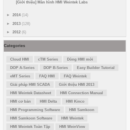
[Giới thiệu] Màn hình HMI Weintek Labs
►
2014
(14)
►
2013
(128)
►
2012
(6)
Categories
Cloud HMI
cTM Series
Dòng HMI mới
DOP A-Series
DOP B-Series
Easy Builder Tutorial
eMT Series
FAQ HMI
FAQ Weintek
Giải pháp HMI SCADA
Giới thiệu HMI 2013
HMI Weintek Datasheet
HMI Connection Manual
HMI cơ bản
HMI Delta
HMI Kinco
HMI Programming Software
HMI Samkoon
HMI Samkoon Software
HMI Weintek
HMI Weintek Toàn Tập
HMI WeinView