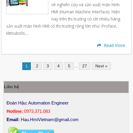
về nghiên cứu và sản xuất màn hình
HMI (Human Machine Interface). Hiện
nay trên thị trường có rất nhiều hãng
sản xuất màn hình HMI có thị trường rộng lớn như: Proface,
Mitsubishi,...
Read more
2
3
4
5
...
27
Next »
1
Liên hệ
Đoàn Hậu: Automation Engineer
Hotline:
0973.371.083
Email:
Hau.HmiVietnam@gmail.com