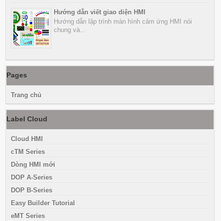
Hướng dẫn viết giao diện HMI
Hướng dẫn lập trình màn hình cảm ứng HMI nói
chung và...
Pages
Trang chủ
Label Cloud
Cloud HMI
cTM Series
Dòng HMI mới
DOP A-Series
DOP B-Series
Easy Builder Tutorial
eMT Series