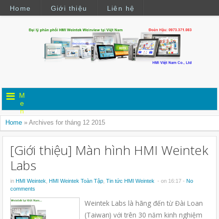
Home
Giới thiệu
Liên hệ
M
e
n
u
Home
»
Archives for tháng 12 2015
[Giới thiệu] Màn hình HMI Weintek
Labs
in
HMI Weintek
,
HMI Weintek Toàn Tập
,
Tin tức HMI Weintek
- on 16:17 -
No
comments
Weintek Labs là hãng đến từ Đài Loan
(Taiwan) với trên 30 năm kinh nghiệm