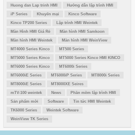
Huong dan Lap trinh HMI
Hướng dẫn lập trình HMI
iP Series
Khuyến mại
Kinco Software
Kinco TP200 Series
Lập trình HMI Weintek
Màn Hình HMI Giá Rẻ
Màn hình HMI Samkoon
Màn hình HMI Weintek
Màn hình HMI WeinView
MT4000 Series Kinco
MT500 Series
MT5000 Series Kinco
MT5000 Series Kinco HMI KINCO
MT6000 Series Kinco
MT6000i Series
MT6000iE Series
MT6000iP Series
MT8000i Series
MT8000iE Series
MT8000XE Seires
mTV-100 weintek
News
Phần mềm lập trình HMI
Sản phẩm mới
Software
Tin tức HMI Weintek
TK6000 Series
Weintek Software
WeinView TK Series