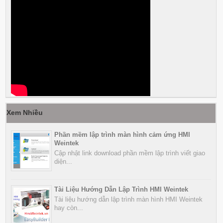
Xem Nhiều
Phần mềm lập trình màn hình cảm ứng HMI
Weintek
Cập nhật link download phần mềm lập trình viết giao
diện...
Tài Liệu Hướng Dẫn Lập Trình HMI Weintek
Tài liệu hướng dẫn lập trình màn hình HMI Weintek
hay còn...