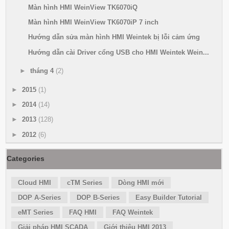
Màn hình HMI WeinView TK6070iQ
Màn hình HMI WeinView TK6070iP 7 inch
Hướng dẫn sửa màn hình HMI Weintek bị lỗi cảm ứng
Hướng dẫn cài Driver cổng USB cho HMI Weintek Wein...
►
tháng 4
(2)
►
2015
(1)
►
2014
(14)
►
2013
(128)
►
2012
(6)
Categories
Cloud HMI
cTM Series
Dòng HMI mới
DOP A-Series
DOP B-Series
Easy Builder Tutorial
eMT Series
FAQ HMI
FAQ Weintek
Giải pháp HMI SCADA
Giới thiệu HMI 2013