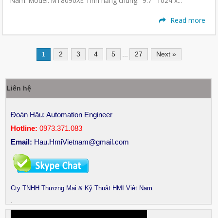
Nam. Model: MT8090XE Tính năng chung: 9.7" 1024 x...
Read more
2
3
4
5
...
27
Next »
1
Liên hệ
Đoàn Hậu: Automation Engineer
Hotline:
0973.371.083
Email:
Hau.HmiVietnam@gmail.com
Cty TNHH Thương Mại & Kỹ Thuật HMI Việt Nam
.