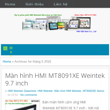
Home
Giới thiệu
Liên hệ
M
e
n
u
Home
»
Archives for tháng 5 2016
Màn hình HMI MT8091XE Weintek
9.7 inch
in
HMI Weintek Datasheet
,
HMI Weintek
,
Màn hình HMI Weintek
,
MT8000XE Seires
- on 23:52 -
No comments
Bán màn hình cảm ứng HMI
Weintek MT8091XE 9.7 inch - Kết nối