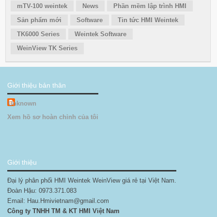
mTV-100 weintek
News
Phần mềm lập trình HMI
Sản phẩm mới
Software
Tin tức HMI Weintek
TK6000 Series
Weintek Software
WeinView TK Series
Giới thiệu bản thân
Unknown
Xem hồ sơ hoàn chỉnh của tôi
Giới thiệu
Đại lý phân phối HMI Weintek WeinView giá rẻ tại Việt Nam.
Đoàn Hậu: 0973.371.083
Email: Hau.Hmivietnam@gmail.com
Công ty TNHH TM & KT HMI Việt Nam