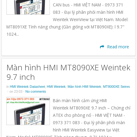
CAN bus - HMI VIỆT NAM - 0973 371
083 - Đại lý phân phối màn hình HMI
Weintek WeinView tại Việt Nam. Model:
MT8091XE Tính năng chung (Gần giống với MT8090XE): l 9.7"
1024...
Read more
Màn hình HMI MT8090XE Weintek
9.7 inch
in
HMI Weintek Datasheet
,
HMI Weintek
,
Màn hình HMI Weintek
,
MT8000XE Seires
- on 23:03 -
No comments
Bán màn hình cảm ứng HMI
Weintek MT8090XE 9.7 inch – Chứng chỉ
ATEX cho phòng nổ - HMI VIỆT NAM -
0973 371 083 - Đại lý phân phối màn
hình HMI Weintek Easyview tại Việt