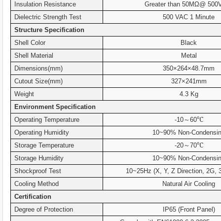
Insulation Resistance
Greater than 50MΩ@ 500
Dielectric Strength Test
500 VAC 1 Minute
Structure Specification
Shell Color
Black
Shell Material
Metal
Dimensions(mm)
350×264×48.7mm
Cutout Size(mm)
327×241mm
Weight
4.3 Kg
Environment Specification
℃
Operating Temperature
-10
～
60
Operating Humidity
10~90% Non-Condensi
℃
Storage Temperature
-20
～
70
Storage Humidity
10~90% Non-Condensi
Shockproof Test
10~25Hz (X, Y, Z Direction, 2G, 
Cooling Method
Natural Air Cooling
Certification
Degree of Protection
IP65 (Front Panel)