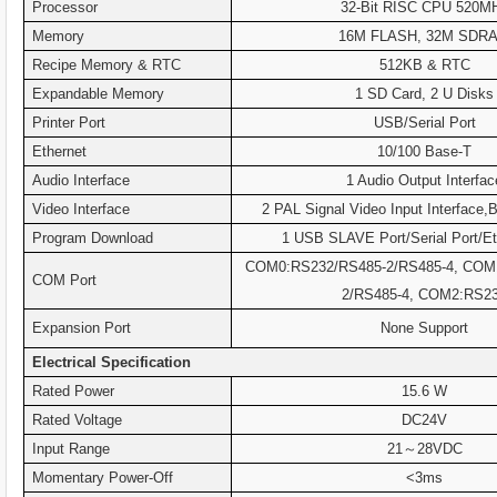
Processor
32-Bit RISC CPU 520M
Memory
16M FLASH, 32M SDR
Recipe Memory & RTC
512KB & RTC
Expandable Memory
1 SD Card, 2 U Disks
Printer Port
USB/Serial Port
Ethernet
10/100 Base-T
Audio Interface
1 Audio Output Interfac
Video Interface
2 PAL Signal Video Input Interface
Program Download
1 USB SLAVE Port/Serial Port/Et
COM0:RS232/RS485-2/RS485-4, COM
COM Port
2/RS485-4, COM2:RS2
Expansion Port
None Support
Electrical Specification
Rated Power
15.6 W
Rated Voltage
DC24V
Input Range
21
～
28VDC
Momentary Power-Off
<3ms