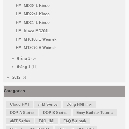
HMI MD304L Kinco
HMI MD224L Kinco
HMI MD214L Kinco
HMI Kinco MD204L
HMI MT8100iE Weintek
HMI MT8070iE Weintek
►
tháng 2
(5)
►
tháng 1
(11)
►
2012
(6)
Categories
Cloud HMI
cTM Series
Dòng HMI mới
DOP A-Series
DOP B-Series
Easy Builder Tutorial
eMT Series
FAQ HMI
FAQ Weintek