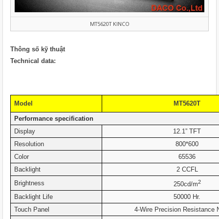
MT5620T KINCO
Thông số kỹ thuật
Technical data:
Model
MT5620T
Performance specification
Display
12.1” TFT
Resolution
800*600
Color
65536
Backlight
2 CCFL
2
Brightness
250cd/m
Backlight Life
50000 Hr.
Touch Panel
4-Wire Precision Resistance 