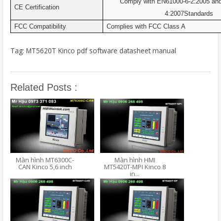
Comply with EN61000-6-2:2005 an
CE Certification
4:2007Standards
FCC Compatibility
Complies with FCC Class A
Tag: MT5620T Kinco pdf software datasheet manual
Related Posts :
Màn hình MT6300C-
Màn hình HMI
CAN Kinco 5,6 inch
MT5420T-MPI Kinco 8
in...