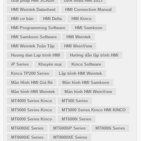
Giải pháp HMI SCADA
Giới thiệu HMI 2013
HMI Weintek Datasheet
HMI Connection Manual
HMI cơ bản
HMI Delta
HMI Kinco
HMI Programming Software
HMI Samkoon
HMI Samkoon Software
HMI Weintek
HMI Weintek Toàn Tập
HMI WeinView
Huong dan Lap trinh HMI
Hướng dẫn lập trình HMI
iP Series
Khuyến mại
Kinco Software
Kinco TP200 Series
Lập trình HMI Weintek
Màn Hình HMI Giá Rẻ
Màn hình HMI Samkoon
Màn hình HMI Weintek
Màn hình HMI WeinView
MT4000 Series Kinco
MT500 Series
MT5000 Series Kinco
MT5000 Series Kinco HMI KINCO
MT6000 Series Kinco
MT6000i Series
MT6000iE Series
MT6000iP Series
MT8000i Series
MT8000iE Series
MT8000XE Seires