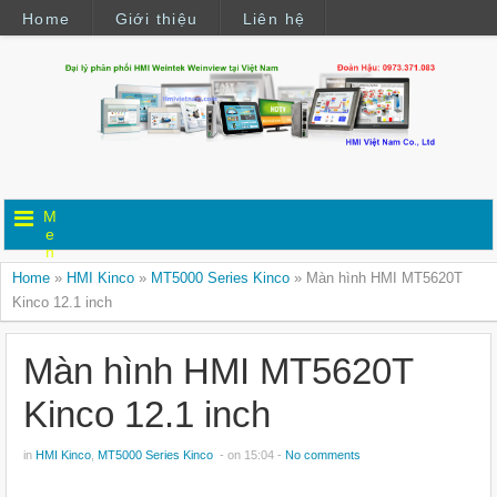
Home
Giới thiệu
Liên hệ
M
e
n
u
Home
»
HMI Kinco
»
MT5000 Series Kinco
»
Màn hình HMI MT5620T
Kinco 12.1 inch
Màn hình HMI MT5620T
Kinco 12.1 inch
in
HMI Kinco
,
MT5000 Series Kinco
- on 15:04 -
No comments