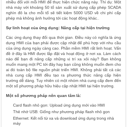
nhiều đối với mỗi HMI để thực hiện chức năng này. Thí dụ: Một
nhà máy với khoảng 50 tổ sản xuất sử dụng cấp phép SCADA
nghìn đô la cho mỗi tổ sẽ tiết kiệm 5000 USD về chi phí cấp
phép mà không ảnh hưởng tới các hoạt động khác..
Sự linh hoạt của ứng dụng: Nâng cấp tại hiện trường
Các ứng dụng thay đổi qua thời gian. Điều này có nghĩa là ứng
dụng HMI của bạn phải được cập nhật để phù hợp với nhu cầu
của ứng dụng ngày càng cao. Phần mềm HMI rất linh hoạt. Vấn
đề ở đây là HMI được lắp đặt và hoạt động ở nơi xa. Làm cách
nào để bạn đi nâng cấp những vị trí xa xôi này? Bạn không
muốn mang một PC tới đây hay bạn cũng không muốn đem cho
ai đó toàn bộ file nguồn phát triển HMI. Không phải tất cả các
nhà cung cấp HMI đều tạo ra phương thức nâng cấp hiện
trường dễ dàng. Tuy nhiên có một nhóm nhà cung cấp đem đến
một số phương pháp hữu hiệu cập nhật HMI tại hiện trường.
Một số phương pháp nên quan tâm là:
Card flash nhỏ gọn: Upload ứng dụng mới vào HMI
Thẻ nhớ USB: Giống như phương pháp flash nhỏ gọn
Ethernet: Kết nối từ xa và download ứng dụng trong nhà
máy