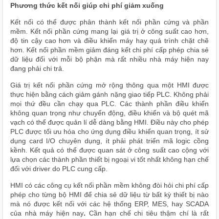
Phương thức kết nối giúp chi phí giảm xuống
Kết nối có thể được phân thành kết nối phần cứng và phần
mềm. Kết nối phần cứng mang lại giá trị ở công suất cao hơn,
độ tin cậy cao hơn và điều khiển máy hay quá trình chặt chẽ
hơn. Kết nối phần mềm giảm đáng kết chi phí cấp phép chia sẻ
dữ liệu đối với mỗi bộ phận mà rất nhiều nhà máy hiện nay
đang phải chi trả.
Giá trị kết nối phần cứng mở rộng thông qua một HMI được
thực hiện bằng cách giảm gánh nặng giao tiếp PLC. Không phải
mọi thứ đều cần chạy qua PLC. Các thành phần điều khiển
không quan trọng như chuyển động, điều khiển và bộ quét mã
vạch có thể được quản lí dễ dàng bằng HMI. Điều này cho phép
PLC được tối ưu hóa cho ứng dụng điều khiển quan trọng, ít sử
dụng card I/O chuyên dụng, ít phải phát triển mã logic cồng
kềnh. Kết quả có thể được quan sát ở công suất cao cộng với
lựa chọn các thành phần thiết bị ngoại vi tốt nhất không hạn chế
đối với driver do PLC cung cấp.
HMI có các công cụ kết nối phần mềm không đòi hỏi chi phí cấp
phép cho từng bộ HMI để chia sẻ dữ liệu từ bất kỳ thiết bị nào
mà nó được kết nối với các hệ thống ERP, MES, hay SCADA
của nhà máy hiện nay
.
Cần hạn chế chi tiêu thậm chí là rất