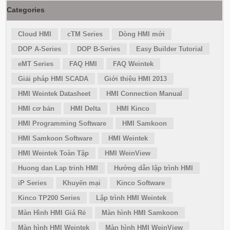
Categories
Cloud HMI
cTM Series
Dòng HMI mới
DOP A-Series
DOP B-Series
Easy Builder Tutorial
eMT Series
FAQ HMI
FAQ Weintek
Giải pháp HMI SCADA
Giới thiệu HMI 2013
HMI Weintek Datasheet
HMI Connection Manual
HMI cơ bản
HMI Delta
HMI Kinco
HMI Programming Software
HMI Samkoon
HMI Samkoon Software
HMI Weintek
HMI Weintek Toàn Tập
HMI WeinView
Huong dan Lap trinh HMI
Hướng dẫn lập trình HMI
iP Series
Khuyến mại
Kinco Software
Kinco TP200 Series
Lập trình HMI Weintek
Màn Hình HMI Giá Rẻ
Màn hình HMI Samkoon
Màn hình HMI Weintek
Màn hình HMI WeinView