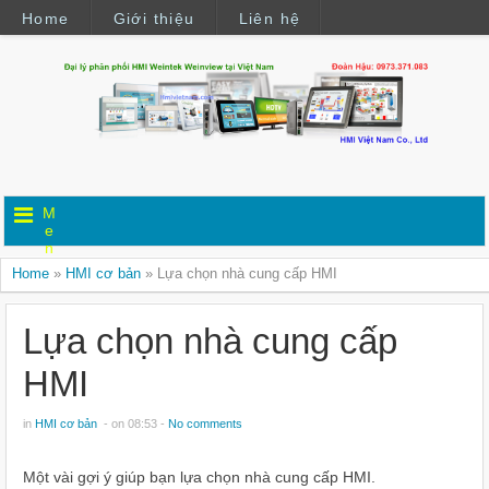
Home
Giới thiệu
Liên hệ
M
e
n
u
Home
»
HMI cơ bản
»
Lựa chọn nhà cung cấp HMI
Lựa chọn nhà cung cấp
HMI
in
HMI cơ bản
- on 08:53 -
No comments
Một vài gợi ý giúp bạn lựa chọn nhà cung cấp HMI.