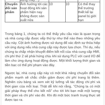
Chuyển
Ảnh hưởng tới các
10
10
Có thể thay
đổi sản
hoạt động khi sản
thế trường
phẩm
phẩm hiện nay
thiết kế lại
không được sản
panel bị giới
xuất nữa
hạn
Trong bảng 1, chúng ta có thể thấy yêu cầu nào là quan trọng
và nhà cung cấp được xếp thứ tự như thế nào theo những yêu
cầu này. Cột ảnh hưởng được sử dụng để xác định sự thỏa hiệp
với ứng dụng nếu nhà cung cấp này được lựa chọn. Thí dụ, nếu
chúng ta chấp nhận khuyết điểm kết nối của nhà cung cấp HMI,
chi phí thứ 2 sẽ phải hứng chịu khi sử dụng PLC với card I/O để
làm cho ứng dụng hoạt động được. Một khối lượng thời gian và
tiền bạc có thể phí phạm vào đây.
Ngược lại, nhà cung cấp này có một khả năng chuyển đổi sản
phẩm mạnh sẽ chắc chắn giảm được chi phí trang bị thêm.
Nghiên cứu bảng và xem xét kỹ lưỡng về tác động chi phí và
thời gian của mỗi loại. Thật dễ khi nói rằng, “Chúng ta có một
giải pháp thay thế cho kết nối” cho tới khi bạn mất một lượng
thời gian và chi phí vào đó. Khi đó một bức tranh trung thực sẽ
được tạo ra.