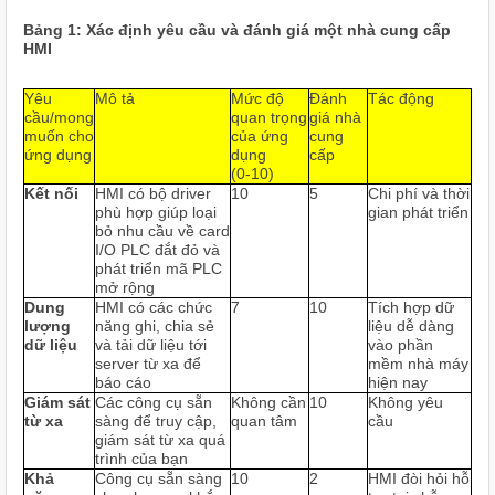
Bảng 1: Xác định yêu cầu và đánh giá một nhà cung cấp
HMI
Yêu
Mô tả
Mức độ
Đánh
Tác động
cầu/mong
quan trọng
giá nhà
muốn cho
của ứng
cung
ứng dụng
dụng
cấp
(0
‐
10)
Kết nối
HMI có bộ driver
10
5
Chi phí và thời
phù hợp giúp loại
gian phát triển
bỏ nhu cầu về card
I/O PLC đắt đỏ và
phát triển mã PLC
mở rộng
Dung
HMI có các chức
7
10
Tích hợp dữ
lượng
năng ghi, chia sẻ
liệu dễ dàng
dữ liệu
và tải dữ liệu tới
vào phần
server từ xa để
mềm nhà máy
báo cáo
hiện nay
Giám sát
Các công cụ sẵn
Không cần
10
Không yêu
từ xa
sàng để truy cập,
quan tâm
cầu
giám sát từ xa quá
trình của bạn
Khả
Công cụ sẵn sàng
10
2
HMI đòi hỏi hỗ