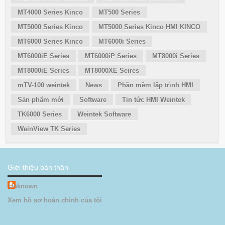
MT4000 Series Kinco
MT500 Series
MT5000 Series Kinco
MT5000 Series Kinco HMI KINCO
MT6000 Series Kinco
MT6000i Series
MT6000iE Series
MT6000iP Series
MT8000i Series
MT8000iE Series
MT8000XE Seires
mTV-100 weintek
News
Phần mềm lập trình HMI
Sản phẩm mới
Software
Tin tức HMI Weintek
TK6000 Series
Weintek Software
WeinView TK Series
Giới thiệu bản thân
Unknown
Xem hồ sơ hoàn chỉnh của tôi