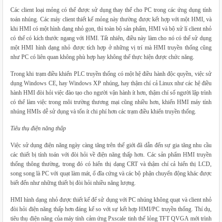
Các client loại mỏng có thể được sử dụng thay thế cho PC trong các ứng dụng tính
toán nhúng. Các máy client thiết kế mỏng này thường được kết hợp với một HMI, và
khi HMI có một hình dạng nhỏ gọn, thì toàn bộ sản phẩm, HMI và bộ xử lí client nhỏ
có thể có kích thước ngang với HMI. Tất nhiên, điều này làm cho nó có thể sử dụng
một HMI hình dạng nhỏ được tích hợp ở những vị trí mà HMI truyền thống cũng
như PC có liên quan không phù hợp hay không thể thực hiện được chức năng.
Trong khi trạm điều khiển PLC truyền thống có một hệ điều hành độc quyền, việc sử
dụng Windows CE, hay Windows XP nhúng, hay thậm chí cả Linux như các hệ điều
hành HMI đòi hỏi việc đào tạo cho người vận hành ít hơn, thậm chí số người lập trình
có thể làm việc trong môi trường thương mại cũng nhiều hơn, khiến HMI máy tính
nhúng HMIs dễ sử dụng và tốn ít chi phí hơn các trạm điều khiển truyền thống.
Tiêu thụ điện năng thấp
Việc sử dụng điện năng ngày càng tăng trên thế giới đã dẫn đến sự gia tăng nhu cầu
các thiết bị tính toán với đòi hỏi về điện năng thấp hơn. Các sản phẩm HMI truyền
thống thông thường, trong đó có hiển thị dạng CRT và thậm chí cả hiển thị LCD,
song song là PC với quạt làm mát, ổ đĩa cứng và các bộ phận chuyển động khác được
biết đến như những thiết bị đòi hỏi nhiều năng lượng.
HMI hình dạng nhỏ được thiết kế để sử dụng với PC nhúng không quạt và client nhỏ
đòi hỏi điện năng thấp hơn đáng kể so với sự kết hợp HMI/PC truyền thống. Thí dụ,
tiêu thụ điện năng của máy tính cảm ứng Pxscale tinh thể lỏng TFT QVGA mới trình