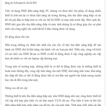
làng từ Advantech chỉ là 8W.
Việc sử dụng HMI điện năng thấp, PC nhúng và client nhỏ cho phép sử dụng nhiều
thiết bị hơn mà lại có được khả năng tải tương đương, tiêu thụ điện năng thấp và do
đó chi phí đầu tư thấp hơn so với các thế hệ HMI và máy tính trước đây. Bên cạnh đó,
HMI nhỏ gọn tiêu thụ điện năng thấp và máy tính nhúng là sự đóng góp cho sự phát
triển của công nghệ sản xuất bất kể ở đâu chúng được sử dụng.
Di động được khi cần
Một trong những ưu điểm lớn nhất của yêu cầu về tiêu thụ điện năng thấp để vận
hành các HMI nhỏ là khả năng vận hành với các loại pin nhỏ. Điều này, cộng với kích
cỡ cực nhỏ của HMI đã tạo ra HMI có thể di động được ở cấp công nghiệp cao cấp
hơn rất nhiều so với các laptop cấp thương mại.
Trong một số trường hợp, những thiết bị có thể di động được này là những thiết bị
hoàn toàn không dây, cung cấp tính năng của một HMI, khả năng tính toán, khả năng
thu thập dữ liệu có thể di động được bất cứ nơi đâu mà người vận hành mong muốn
hay cần đi đến trong nhà máy.
Nâng cao độ tin cậy
Những thiết bị tiêu thụ điện năng thấp này như HMI dạng nhỏ này cũng được thiết kế
với cấp tích hợp phụ kiện và các bản mạch VLSI rất cao. Phụ kiện ít hơn và đòi hỏi
điện năng thấp hơn giúp nâng cao độ tin cậy của máy tính. Thời gian chết giữa các lần