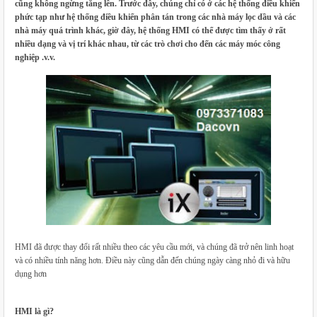
cũng không ngừng tăng lên. Trước đây, chúng chỉ có ở các hệ thống điều khiển
phức tạp như hệ thống điều khiển phân tán trong các nhà máy lọc dầu và các
nhà máy quá trình khác, giờ đây, hệ thống HMI có thể được tìm thấy ở rất
nhiều dạng và vị trí khác nhau, từ các trò chơi cho đến các máy móc công
nghiệp .v.v.
HMI đã được thay đổi rất nhiều theo các yêu cầu mới, và chúng đã trở nên linh hoạt
và có nhiều tính năng hơn. Điều này cũng dẫn đến chúng ngày càng nhỏ đi và hữu
dụng hơn
HMI là gì?