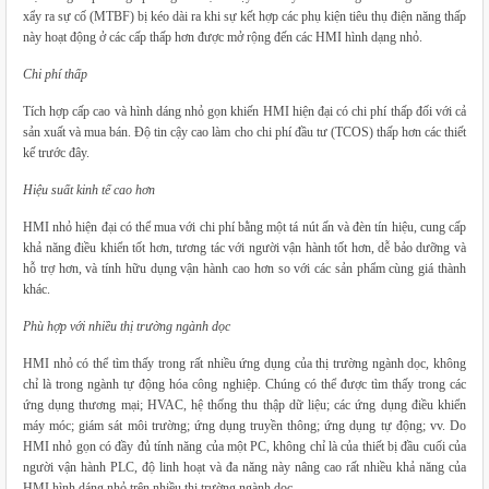
xẩy ra sự cố (MTBF) bị kéo dài ra khi sự kết hợp các phụ kiện tiêu thụ điện năng thấp
này hoạt động ở các cấp thấp hơn được mở rộng đến các HMI hình dạng nhỏ.
Chi phí thấp
Tích hợp cấp cao và hình dáng nhỏ gọn khiến HMI hiện đại có chi phí thấp đối với cả
sản xuất và mua bán. Độ tin cậy cao làm cho chi phí đầu tư (TCOS) thấp hơn các thiết
kế trước đây.
Hiệu suất kinh tế cao hơn
HMI nhỏ hiện đại có thể mua với chi phí bằng một tá nút ấn và đèn tín hiệu, cung cấp
khả năng điều khiển tốt hơn, tương tác với người vận hành tốt hơn, dễ bảo dưỡng và
hỗ trợ hơn, và tính hữu dụng vận hành cao hơn so với các sản phẩm cùng giá thành
khác.
Phù hợp với nhiều thị trường ngành dọc
HMI nhỏ có thể tìm thấy trong rất nhiều ứng dụng của thị trường ngành dọc, không
chỉ là trong ngành tự động hóa công nghiệp. Chúng có thể được tìm thấy trong các
ứng dụng thương mại; HVAC, hệ thống thu thập dữ liệu; các ứng dụng điều khiển
máy móc; giám sát môi trường; ứng dụng truyền thông; ứng dụng tự động; vv. Do
HMI nhỏ gọn có đầy đủ tính năng của một PC, không chỉ là của thiết bị đầu cuối của
người vận hành PLC, độ linh hoạt và đa năng này nâng cao rất nhiều khả năng của
HMI hình dáng nhỏ trên nhiều thị trường ngành dọc.