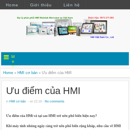
Home
Giới thiệu
Liên hệ
M
e
n
u
Home
»
HMI cơ bản
»
Ưu điểm của HMI
Ưu điểm của HMI
in
HMI cơ bản
- on 22:18 -
No comments
Ưu điểm của HMi và tại sao HMI trở nên phổ biến hiện nay?
Khi máy tính nhúng ngày càng trở nên phổ biến rộng khắp, nhu cầu về HMI