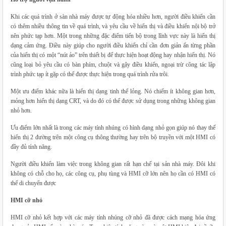
Khi các quá trình ở sàn nhà máy được tự động hóa nhiều hơn, người điều khiển cần
có thêm nhiều thông tin về quá trình, và yêu cầu về hiển thị và điều khiển nội bộ trở
nên phức tạp hơn. Một trong những đặc điểm tiến bộ trong lĩnh vực này là hiển thị
dạng cảm ứng. Điều này giúp cho người điều khiển chỉ cần đơn giản ấn từng phần
của hiển thị có một “nút ảo” trên thiết bị để thực hiện hoạt động hay nhận hiển thị. Nó
cũng loại bỏ yêu cầu có bàn phím, chuột và gậy điều khiển, ngoại trừ công tác lập
trình phức tạp ít gặp có thể được thực hiện trong quá trình rửa trôi.
Một ưu điểm khác nữa là hiển thị dạng tinh thể lỏng. Nó chiếm ít không gian hơn,
mỏng hơn hiển thị dạng CRT, và do đó có thể được sử dụng trong những không gian
nhỏ hơn.
Ưu điểm lớn nhất là trong các máy tính nhúng có hình dạng nhỏ gọn giúp nó thay thế
hiển thị 2 đường trên một công cụ thông thường hay trên bộ truyền với một HMI có
đầy đủ tính năng.
Người điều khiển làm việc trong không gian rất hạn chế tại sản nhà máy. Đôi khi
không có chỗ cho họ, các công cụ, phụ tùng và HMI cỡ lớn nên họ cần có HMI có
thể di chuyển được
HMI cỡ nhỏ
HMI cỡ nhỏ kết hợp với các máy tính nhúng cỡ nhỏ đã được cách mạng hóa ứng