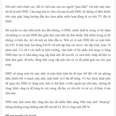
Nói một cách chính xác, bất cứ cách nào mà con người “giao diện” với một máy móc
thì đó là một HMI. Cảm ứng trên lò viba của bạn là một HMI, hệ thống số điều khiển
trên máy giặt, bảng hướng dẫn lựa chọn phần mềm hoạt động từ xa trên TV đều là
HMI.
Bộ truyền và cảm biến trước kia đều không có HMI, nhiều thiết bị trong số đó thậm
chí không có cả một HMI đơn giản như một hiển thị đơn thuần. Rất nhiều trong số đó
không có hiển thị, chỉ với một tín hiệu đầu ra. Một số có một HMI thô sơ: một hiển
thị ASC II đơn hoặc hai dòng ASCII với một tập hợp các arrow cho lập trình, hoặc 10
phím nhỏ. Có rất ít các thiết bị hiện trường, cảm biến và bộ phân tích từng có bảng
HMI thực sự có khả năng cung cấp hình ảnh đồ họa tốt, có cách thức nhập dữ liệu và
lệnh đơn giản, dễ hiểu, đồng thời cung cấp một cửa sổ có độ phân giải cao cho quá
trình.
HMI sử dụng toàn bộ máy tính và màn hình hiển thị thì hạn chế đối với các phòng
điều khiển bởi vì mạch máy tính, màn hình và ổ đĩa dễ hỏng. Vỏ bọc được phát triển
để giúp cho HMI sử dụng máy tính có thể định vị bên ngoài sàn nhà máy, nhưng rất
rộng, kềnh càng và dễ hỏng do sức nóng, độ ẩm, sự rửa trôi và các sự cố khác ở sàn
nhà máy.
HMI máy tính trước đây cũng tiêu thụ rất nhiều điện năng. Một máy tính “desktop”
thông thường trong những năm 80 của thế kỷ 20 có công suất 200 W.
Hỗ trợ người vận hành