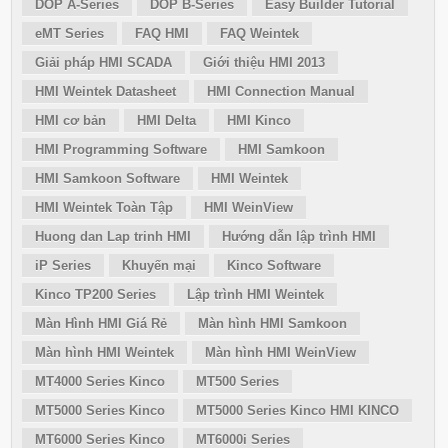
DOP A-Series
DOP B-Series
Easy Builder Tutorial
eMT Series
FAQ HMI
FAQ Weintek
Giải pháp HMI SCADA
Giới thiệu HMI 2013
HMI Weintek Datasheet
HMI Connection Manual
HMI cơ bản
HMI Delta
HMI Kinco
HMI Programming Software
HMI Samkoon
HMI Samkoon Software
HMI Weintek
HMI Weintek Toàn Tập
HMI WeinView
Huong dan Lap trinh HMI
Hướng dẫn lập trình HMI
iP Series
Khuyến mại
Kinco Software
Kinco TP200 Series
Lập trình HMI Weintek
Màn Hình HMI Giá Rẻ
Màn hình HMI Samkoon
Màn hình HMI Weintek
Màn hình HMI WeinView
MT4000 Series Kinco
MT500 Series
MT5000 Series Kinco
MT5000 Series Kinco HMI KINCO
MT6000 Series Kinco
MT6000i Series