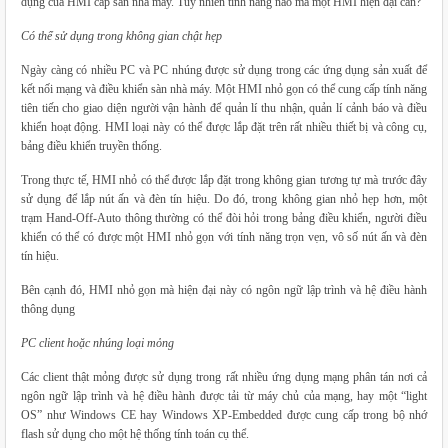
dụng của HMI cấp sàn nhà máy. Tuy nhiên tính năng nào mà một HMI hiện đại cần?
Có thể sử dụng trong không gian chật hẹp
Ngày càng có nhiều PC và PC nhúng được sử dụng trong các ứng dụng sản xuất để
kết nối mạng và điều khiển sàn nhà máy. Một HMI nhỏ gọn có thể cung cấp tính năng
tiên tiến cho giao diện người vận hành để quản lí thu nhận, quản lí cảnh báo và điều
khiển hoạt động. HMI loại này có thể được lắp đặt trên rất nhiều thiết bị và công cụ,
bảng điều khiển truyền thống.
Trong thực tế, HMI nhỏ có thể được lắp đặt trong không gian tương tự mà trước đây
sử dụng để lắp nút ấn và đèn tín hiệu. Do đó, trong không gian nhỏ hẹp hơn, một
trạm Hand-Off-Auto thông thường có thể đòi hỏi trong bảng điều khiển, người điều
khiển có thể có được một HMI nhỏ gọn với tính năng trọn vẹn, vô số nút ấn và đèn
tín hiệu.
Bên cạnh đó, HMI nhỏ gọn mà hiện đại này có ngôn ngữ lập trình và hệ điều hành
thông dụng
PC client hoặc nhúng loại mỏng
Các client thật mỏng được sử dụng trong rất nhiều ứng dụng mạng phân tán nơi cả
ngôn ngữ lập trình và hệ điều hành được tải từ máy chủ của mạng, hay một “light
OS” như Windows CE hay Windows XP-Embedded được cung cấp trong bộ nhớ
flash sử dụng cho một hệ thống tính toán cụ thể.