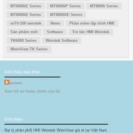
MT6000iE Series
MT6000iP Series
MT8000i Series
MT8000iE Series
MT8000XE Seires
mTV-100 weintek
News
Phần mềm lập trình HMI
Sản phẩm mới
Software
Tin tức HMI Weintek
TK6000 Series
Weintek Software
WeinView TK Series
Giới thiệu bản thân
Unknown
Xem hồ sơ hoàn chỉnh của tôi
Giới thiệu
Đại lý phân phối HMI Weintek WeinView giá rẻ tại Việt Nam.